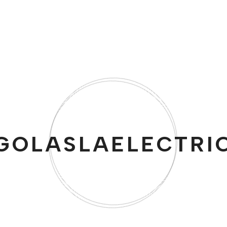
Rancilio Silvia M Espresso Machine
$
900.00
GOLASLAELECTRI
Free Delivery